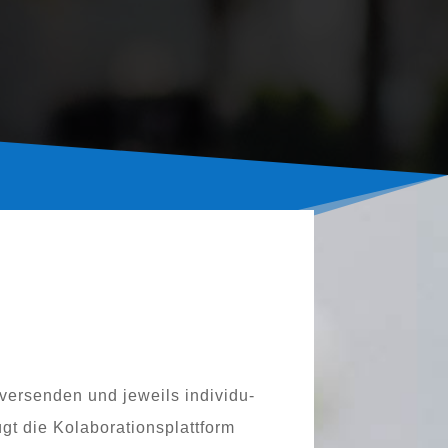
­sen­den und jeweils indi­vi­du­
­fügt die Kolaborationsplattform