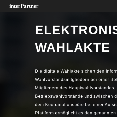
ELEKTRONI
WAHLAKTE
Die digi­ta­le Wahlakte sichert den Info
Wahlvorstandsmitgliedern bei einer Be
Mitgliedern des Hauptwahlvorstandes, 
Betriebswahlvorstände und zwi­schen 
dem Koordinationsbüro bei einer Aufsi
Plattform ermög­licht es den genann­ten