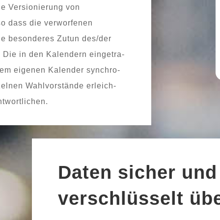
 die Versionierung von
o dass die ver­wor­fe­nen
 beson­de­res Zutun des/der
. Die in den Kalendern ein­ge­tra­
dem eige­nen Kalender syn­chro­
n­zel­nen Wahlvorstände erleich­
ntwortlichen.
Daten sicher und
verschlüsselt üb