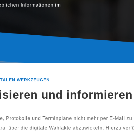
b­li­chen Informationen im
GITALEN WERKZEUGEN
isieren und informieren
, Protokolle und Terminpläne nicht mehr per E‑Mail zu ver
­tral über die digi­ta­le Wahlakte abzu­wi­ckeln. Hierzu ver