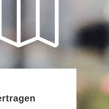

ertragen