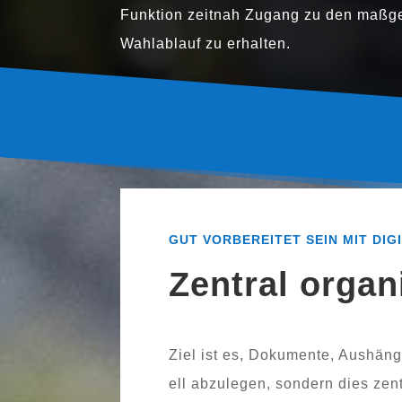
Funktion zeit­nah Zugang zu den maß­ge
Wahlablauf zu erhalten.
GUT VORBEREITET SEIN MIT DI
Zentral organ
Ziel ist es, Dokumente, Aushänge
ell abzu­le­gen, son­dern dies zen