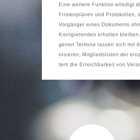
Eine wei­te­re Funktion erle­digt
Fristenplänen und Protokollen, s
Vorgänger eines Dokuments ohne
Korrigierenden erhal­ten blei­ben
ge­nen Termine las­sen sich mit 
ni­sie­ren, Mitgliedslisten der ei
tern die Erreichbarkeit von Vera