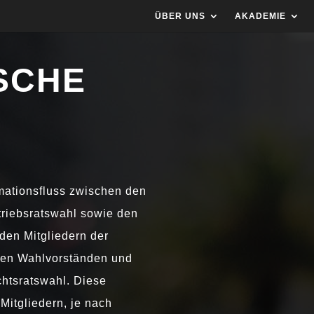
ÜBER UNS
AKADEMIE
SCHE
rmationsfluss zwi­schen den
triebsratswahl sowie den
den Mitgliedern der
den Wahlvorständen und
chtsratswahl. Diese
 Mitgliedern, je nach