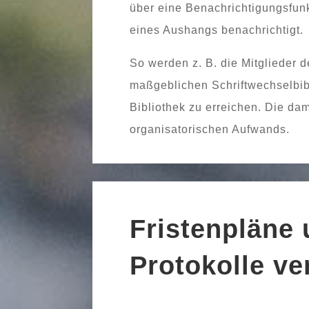
über eine Benachrichtigungsfunkti
eines Aushangs benachrichtigt.
So wer­den z. B. die Mitglieder
maß­geb­li­chen Schriftwechselbib
Bibliothek zu errei­chen. Die da
orga­ni­sa­to­ri­schen Aufwands.
Fristenpläne
Protokolle ve