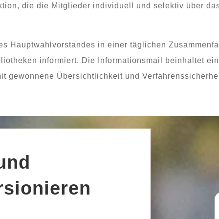
on, die die Mitglieder indi­vi­du­ell und selek­tiv über 
 des Hauptwahlvorstandes in einer täg­li­chen Zusammen
liotheken infor­miert. Die Informationsmail beinhal­tet ein
mit gewon­ne­ne Übersichtlichkeit und Verfahrenssicherhe
 und
rsionieren