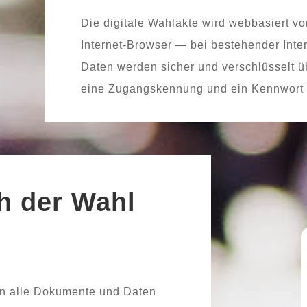
Die digi­ta­le Wahlakte wird web­ba­siert
Internet-Browser — bei bestehen­der Inte
Daten wer­den sicher und ver­schlüs­selt 
eine Zugangskennung und ein Kennwort 
h der Wahl
en alle Dokumente und Daten