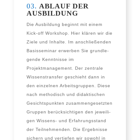
03.
ABLAUF DER
AUSBILDUNG
Die Ausbildung beginnt mit einem
Kick-off Workshop. Hier klä­ren wir die
Ziele und Inhalte. Im anschlie­ßen­den
Basisseminar erwer­ben Sie grund­le­
gen­de Kenntnisse im
Projektmanagement. Der zen­tra­le
Wissenstransfer geschieht dann in
den ein­zel­nen Arbeitsgruppen. Diese
nach metho­disch und didak­ti­schen
Gesichtspunkten zusam­men­ge­setz­ten
Gruppen berück­sich­ti­gen den jewei­li­
gen Wissens- und Erfahrungsstand
der Teilnehmenden. Die Ergebnisse
sichern und ver­tie­fen wir sowohl in