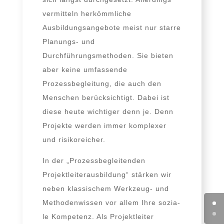
ver­mit­teln her­kömm­li­che
Ausbildungsangebote meist nur star­re
Planungs- und
Durchführungsmethoden. Sie bie­ten
aber kei­ne umfas­sen­de
Prozessbegleitung, die auch den
Menschen berück­sich­tigt. Dabei ist
die­se heu­te wich­ti­ger denn je. Denn
Projekte wer­den immer kom­ple­xer
und risikoreicher.
In der „Prozessbegleitenden
Projektleiterausbildung“ stär­ken wir
neben klas­si­schem Werkzeug- und
Methodenwissen vor allem Ihre sozia­
le Kompetenz. Als Projektleiter