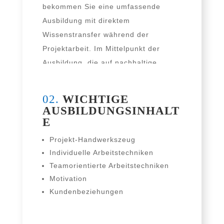
bekom­men Sie eine umfas­sen­de
Ausbildung mit direk­tem
Wissenstransfer wäh­rend der
Projektarbeit. Im Mittelpunkt der
Ausbildung, die auf nach­hal­ti­ge
Verhaltensänderung zielt, ste­hen Sie.
02.
WICHTIGE
AUSBILDUNGSINHALT
E
Projekt-Handwerkszeug
Individuelle Arbeitstechniken
Teamorientierte Arbeitstechniken
Motivation
Kundenbeziehungen
Kommunikation