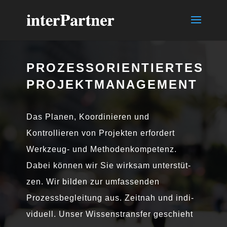
PROZESSORIENTIERTES
PROJEKTMANAGEMENT
Das Planen, Koordinieren und
Kontrollieren von Projekten erfor­dert
Werkzeug- und Methodenkompetenz.
Dabei kön­nen wir Sie wirk­sam unter­stüt­
zen. Wir bil­den zur umfas­sen­den
Prozessbegleitung aus. Zeitnah und indi­
vi­du­ell. Unser Wissenstransfer geschieht