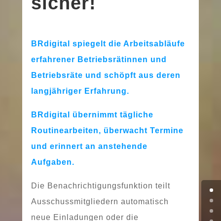
sicher!
BRdigital spie­gelt die Arbeitsabläufe
erfah­re­ner Betriebsrätinnen und
Betriebsräte und schöpft aus deren
lang­jäh­ri­ger Erfahrung.
BRdigital über­nimmt täg­li­che
Routinearbeiten, über­wacht Termine
und erin­nert an anste­hen­de
Aufgaben.
Die Benachrichtigungsfunktion teilt
Ausschussmitgliedern auto­ma­tisch
neue Einladungen oder die