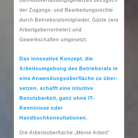
Betriebsverfassungsgesetzes bezüg­lich
der Zugangs- und Bearbeitungsrechte
durch Betriebsratsmitglieder, Gäste (wie
Arbeitgebervertreter) und
Gewerkschaften umgesetzt.
Das inno­va­ti­ve Konzept, die
Arbeitsumgebung des Betriebsrats in
eine Anwendungsoberfläche zu über­
set­zen, schafft eine intui­ti­ve
Benutzbarkeit, ganz ohne IT-
Kenntnisse oder
Handbuchkonsultationen.
Die Arbeitsoberfläche „Meine Arbeit“