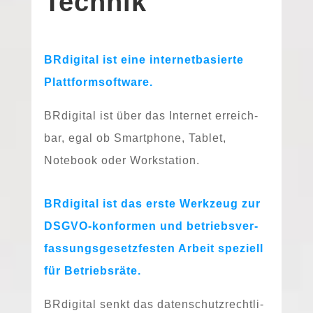
Technik
BRdigital ist eine inter­net­ba­sier­te
Plattformsoftware.
BRdigital ist über das Internet erreich­
bar, egal ob Smartphone, Tablet,
Notebook oder Workstation.
BRdigital ist das ers­te Werkzeug zur
DSGVO-kon­for­men und betriebs­ver­
fas­sungs­ge­setz­fes­ten Arbeit spe­zi­ell
für Betriebsräte.
BRdigital senkt das daten­schutz­recht­li­