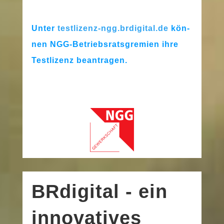
Unter
testlizenz-ngg.brdigital.de
kön­
nen NGG-Betriebsratsgremien ihre
Testlizenz beantragen.
BRdigital -
ein
innovatives