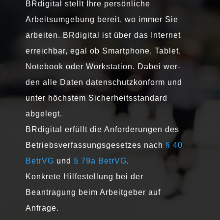
BRdigital stellt Ihre per­sön­li­che
Arbeitsumgebung bereit, wo immer Sie
arbei­ten. BRdigital ist über das Internet
erreich­bar, egal ob Smartphone, Tablet,
Notebook oder Workstation. Dabei wer­
den alle Daten daten­schutz­kon­form und
unter höchs­tem Sicherheitsstandard
abgelegt.
BRdigital erfüllt die Anforderungen des
Betriebsverfassungsgesetzes nach
§ 40
BetrVG
und
§ 79a BetrVG
.
Konkrete Hilfestellung bei der
Beantragung beim Arbeitgeber auf
Anfrage.