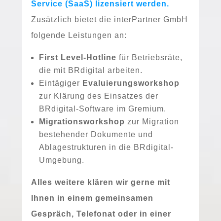
Service (SaaS) lizen­siert wer­den.
Zusätzlich bie­tet die interPartner GmbH
fol­gen­de Leistungen an:
First Level-Hotline
für Betriebsräte,
die mit BRdigital arbeiten.
Eintägiger
Evaluierungsworkshop
zur Klärung des Einsatzes der
BRdigital-Software im Gremium.
Migrationsworkshop
zur Migration
bestehen­der Dokumente und
Ablagestrukturen in die BRdigital-
Umgebung.
Alles wei­te­re klä­ren wir ger­ne mit
Ihnen in einem gemein­sa­men
Gespräch, Telefonat oder in einer