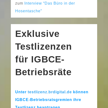
zum
Interview “Das Büro in der
Hosentasche”
Exklusive
Testlizenzen
für IGBCE-
Betriebsräte
Unter
testlizenz.brdigital.de
kön­nen
IGBCE-Betriebsratsgremien ihre
Testlizenz beantragen.