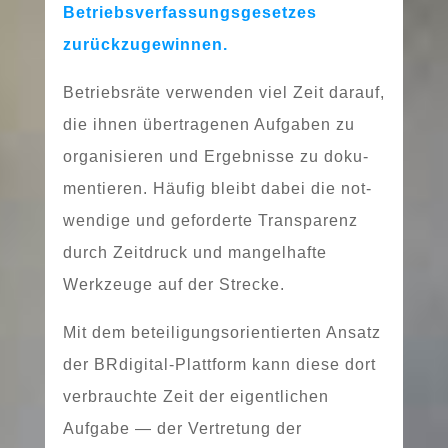
Betriebsverfassungsgesetzes
zurückzugewinnen.
Betriebsräte ver­wen­den viel Zeit dar­auf,
die ihnen über­tra­ge­nen Aufgaben zu
orga­ni­sie­ren und Ergebnisse zu doku­
men­tie­ren. Häufig bleibt dabei die not­
wen­di­ge und gefor­der­te Transparenz
durch Zeitdruck und man­gel­haf­te
Werkzeuge auf der Strecke.
Mit dem betei­li­gungs­ori­en­tier­ten Ansatz
der BRdigital-Plattform kann die­se dort
ver­brauch­te Zeit der eigent­li­chen
Aufgabe — der Vertretung der