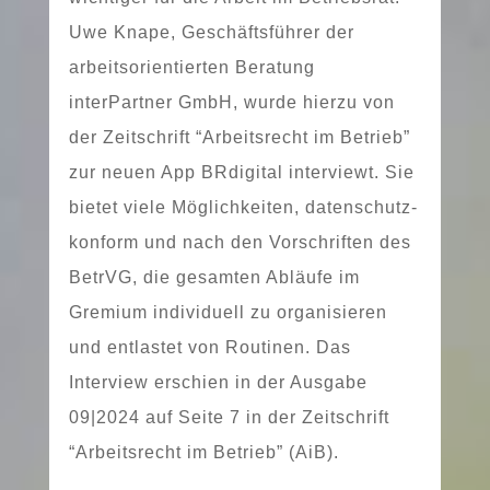
Uwe Knape, Geschäftsführer der
arbeits­ori­en­tier­ten Beratung
interPartner GmbH, wur­de hier­zu von
der Zeitschrift “Arbeitsrecht im Betrieb”
zur neu­en App BRdigital inter­viewt. Sie
bie­tet vie­le Möglichkeiten, daten­schutz­
kon­form und nach den Vorschriften des
BetrVG, die gesam­ten Abläufe im
Gremium indi­vi­du­ell zu orga­ni­sie­ren
und ent­las­tet von Routinen. Das
Interview erschien in der Ausgabe
09|2024 auf Seite 7 in der Zeitschrift
“Arbeitsrecht im Betrieb” (AiB).