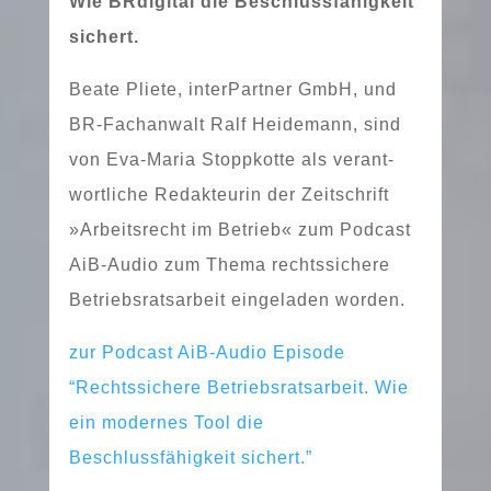
Wie BRdigital die Beschlussfähigkeit
sichert.
Beate Pliete, interPartner GmbH, und
BR-Fachanwalt Ralf Heidemann, sind
von Eva-Maria Stoppkotte als ver­ant­
wort­li­che Redakteurin der Zeitschrift
»Arbeitsrecht im Betrieb« zum Podcast
AiB-Audio zum Thema rechts­si­che­re
Betriebsratsarbeit ein­ge­la­den worden.
zur Podcast AiB-Audio Episode
“Rechtssichere Betriebsratsarbeit. Wie
ein moder­nes Tool die
Beschlussfähigkeit sichert.”