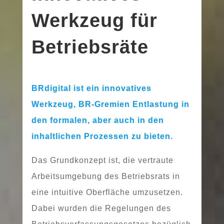
Werkzeug für
Betriebsräte
BRdigital ist ein inno­va­ti­ves
Werkzeug, BR-Gremien Entlastung in
den for­ma­len, aber auch in den
inhalt­li­chen Prozessen zu bie­ten.
Das Grundkonzept ist, die ver­trau­te
Arbeitsumgebung des Betriebsrats in
eine intui­ti­ve Oberfläche umzu­set­zen.
Dabei wur­den die Regelungen des