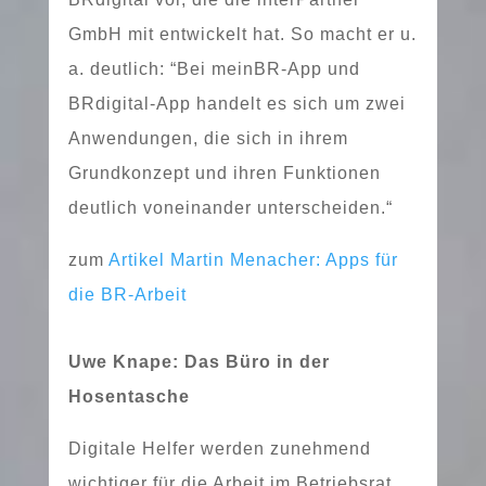
GmbH mit ent­wi­ckelt hat. So macht er u.
a. deut­lich: “Bei meinBR-App und
BRdigital-App han­delt es sich um zwei
Anwendungen, die sich in ihrem
Grundkonzept und ihren Funktionen
deut­lich von­ein­an­der unterscheiden.“
zum
Artikel Martin Menacher: Apps für
die BR-Arbeit
Uwe Knape: Das Büro in der
Hosentasche
Digitale Helfer wer­den zuneh­mend
wich­ti­ger für die Arbeit im Betriebsrat.