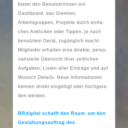
bie­tet den Benutzer/innen ein
Dashboard, das Gremien,
Arbeitsgruppen, Projekte durch ein­fa­
ches Anklicken oder Tippen, je nach
benutz­tem Gerät, zugäng­lich macht.
Mitglieder erhal­ten eine direk­te, per­so­
na­li­sier­te Übersicht ihrer zeit­li­chen
Aufgaben; Listen aller Einträge und auf
Wunsch Details. Neue Informationen
kön­nen direkt ein­ge­fügt oder hoch­ge­la­
den werden.
BRdigital schafft den Raum, um den
Gestaltungsauftrag des