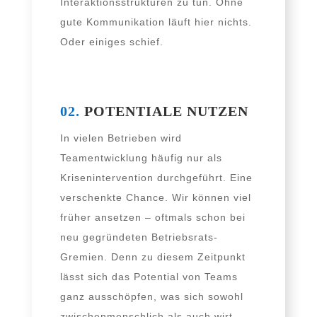
Interaktionsstrukturen zu tun. Ohne
gute Kommunikation läuft hier nichts.
Oder eini­ges schief.
02.
POTENTIALE NUTZEN
In vie­len Betrieben wird
Teamentwicklung häu­fig nur als
Krisenintervention durch­ge­führt. Eine
ver­schenk­te Chance. Wir kön­nen viel
frü­her anset­zen – oft­mals schon bei
neu gegrün­de­ten Betriebsrats-
Gremien. Denn zu die­sem Zeitpunkt
lässt sich das Potential von Teams
ganz aus­schöp­fen, was sich sowohl
zwi­schen­mensch­lich als auch wirt­