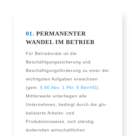
01.
PERMANENTER
WANDEL IM BETRIEB
Für Betriebsräte ist die
Beschäftigungssicherung und
Beschäftigungsförderung zu einer der
wich­tigs­ten Aufgaben erwach­sen
(gem.
§ 80 Abs. 1 Pkt. 8 BetrVG
).
Mittlerweile unter­lie­gen alle
Unternehmen, bedingt durch die glo­
ba­li­sier­te Arbeits- und
Produktionsweise, sich stän­dig
ändern­den wirt­schaft­li­chen