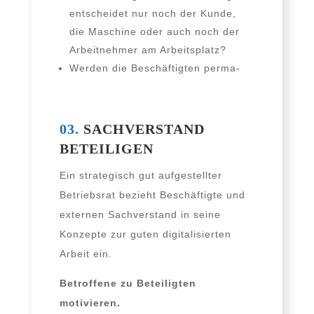
ent­schei­det nur noch der Kunde,
die Maschine oder auch noch der
Arbeitnehmer am Arbeitsplatz?
Werden die Beschäftigten per­ma­
nent tech­nisch überwacht?
03.
SACHVERSTAND
BETEILIGEN
Ein stra­te­gisch gut auf­ge­stell­ter
Betriebsrat bezieht Beschäftigte und
exter­nen Sachverstand in sei­ne
Konzepte zur guten digi­ta­li­sier­ten
Arbeit ein.
Betroffene zu Beteiligten
motivieren.