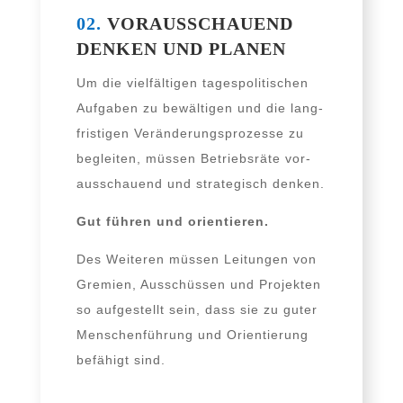
02.
VORAUSSCHAUEND
DENKEN UND PLANEN
Um die viel­fäl­ti­gen tages­po­li­ti­schen
Aufgaben zu bewäl­ti­gen und die lang­
fris­ti­gen Veränderungsprozesse zu
beglei­ten, müs­sen Betriebsräte vor­
aus­schau­end und stra­te­gisch denken.
Gut füh­ren und orientieren.
Des Weiteren müs­sen Leitungen von
Gremien, Ausschüssen und Projekten
so auf­ge­stellt sein, dass sie zu guter
Menschenführung und Orientierung
befä­higt sind.