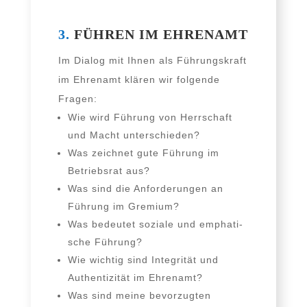
3.
FÜHREN IM EHRENAMT
Im Dialog mit Ihnen als Führungskraft
im Ehrenamt klä­ren wir fol­gen­de
Fragen:
Wie wird Führung von Herrschaft
und Macht unterschieden?
Was zeich­net gute Führung im
Betriebsrat aus?
Was sind die Anforderungen an
Führung im Gremium?
Was bedeu­tet sozia­le und empha­ti­
sche Führung?
Wie wich­tig sind Integrität und
Authentizität im Ehrenamt?
Was sind mei­ne bevor­zug­ten