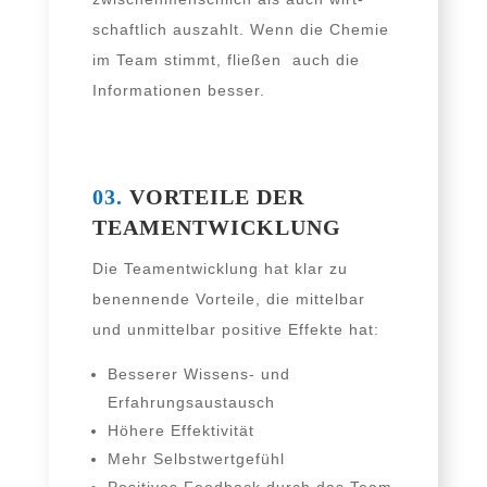
schaft­lich aus­zahlt. Wenn die Chemie
im Team stimmt, flie­ßen auch die
Informationen besser.
03.
VORTEILE DER
TEAMENTWICKLUNG
Die Teamentwicklung hat klar zu
benen­nen­de Vorteile, die mit­tel­bar
und unmit­tel­bar posi­ti­ve Effekte hat:
Besserer Wissens- und
Erfahrungsaustausch
Höhere Effektivität
Mehr Selbstwertgefühl
Positives Feedback durch das Team