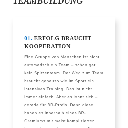
TEAMBUILDUNG
01.
ERFOLG BRAUCHT
KOOPERATION
Eine Gruppe von Menschen ist nicht
auto­ma­tisch ein Team – schon gar
kein Spitzenteam. Der Weg zum Team
braucht genau­so wie im Sport ein
inten­si­ves Training. Das ist nicht
immer ein­fach. Aber es lohnt sich –
gera­de für BR-Profis. Denn die­se
haben es inner­halb eines BR-
Gremiums mit meist kom­pli­zier­ten