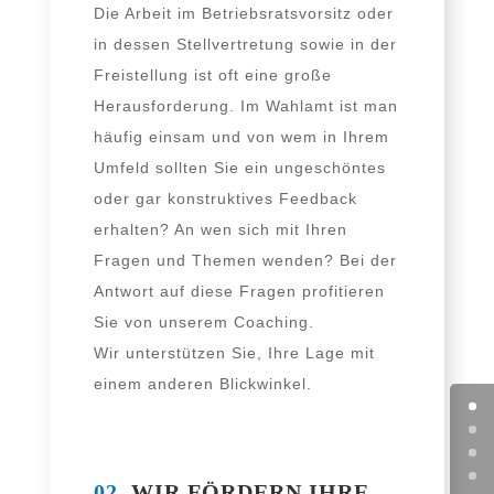
Die Arbeit im Betriebsratsvorsitz oder
in des­sen Stellvertretung sowie in der
Freistellung ist oft eine gro­ße
Herausforderung. Im Wahlamt ist man
häu­fig ein­sam und von wem in Ihrem
Umfeld soll­ten Sie ein unge­schön­tes
oder gar kon­struk­ti­ves Feedback
erhal­ten? An wen sich mit Ihren
Fragen und Themen wen­den? Bei der
Antwort auf die­se Fragen pro­fi­tie­ren
Sie von unse­rem Coaching.
Wir unter­stüt­zen Sie, Ihre Lage mit
einem ande­ren Blickwinkel.
02.
WIR FÖRDERN IHRE