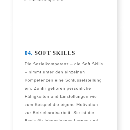
04.
SOFT SKILLS
Die Sozialkompetenz – die Soft Skills
– nimmt unter den ein­zel­nen
Kompetenzen eine Schlüsselstellung
ein. Zu ihr gehö­ren per­sön­li­che
Fähigkeiten und Einstellungen wie
zum Beispiel die eige­ne Motivation
zur Betriebsratsarbeit. Sie ist die
Basis für lebens­lan­ges Lernen und
vie­le wei­te­re Handlungskompetenzen.