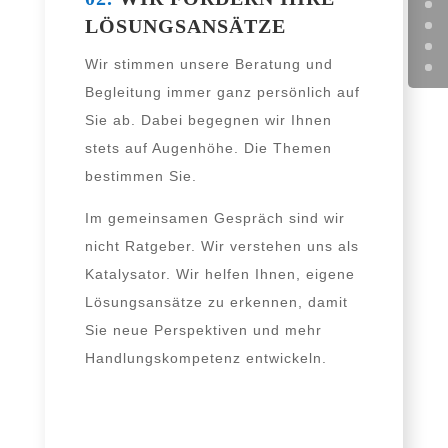
LÖSUNGSANSÄTZE
Wir stim­men unse­re Beratung und
Begleitung immer ganz per­sön­lich auf
Sie ab. Dabei begeg­nen wir Ihnen
stets auf Augenhöhe. Die Themen
bestim­men Sie.
Im gemein­sa­men Gespräch sind wir
nicht Ratgeber. Wir ver­ste­hen uns als
Katalysator. Wir hel­fen Ihnen, eige­ne
Lösungsansätze zu erken­nen, damit
Sie neue Perspektiven und mehr
Handlungskompetenz entwickeln.