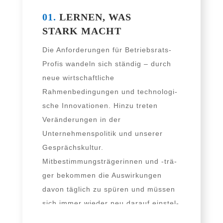
01.
LERNEN, WAS
STARK MACHT
Die Anforderungen für Betriebsrats-
Profis wan­deln sich stän­dig – durch
neue wirt­schaft­li­che
Rahmenbedingungen und tech­no­lo­gi­
sche Innovationen. Hinzu tre­ten
Veränderungen in der
Unternehmenspolitik und unse­rer
Gesprächskultur.
Mitbestimmungsträgerinnen und ‑trä­
ger bekom­men die Auswirkungen
davon täg­lich zu spü­ren und müs­sen
sich immer wie­der neu dar­auf ein­stel­
len. Eine stän­di­ge Lernaufgabe!