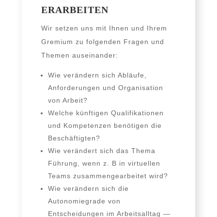
ERARBEITEN
Wir set­zen uns mit Ihnen und Ihrem
Gremium zu fol­gen­den Fragen und
Themen auseinander:
Wie ver­än­dern sich Abläufe,
Anforderungen und Organisation
von Arbeit?
Welche künf­ti­gen Qualifikationen
und Kompetenzen benö­ti­gen die
Beschäftigten?
Wie ver­än­dert sich das Thema
Führung, wenn z. B in vir­tu­el­len
Teams zusam­men­ge­ar­bei­tet wird?
Wie ver­än­dern sich die
Autonomiegrade von
Entscheidungen im Arbeitsalltag —