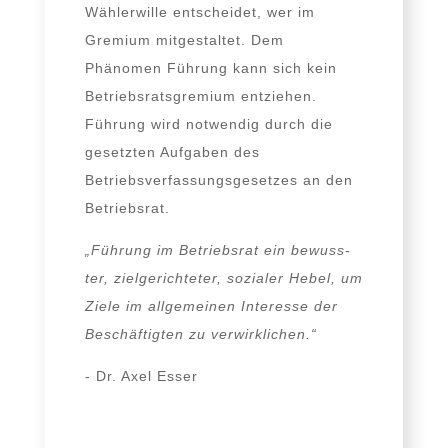
Wählerwille ent­schei­det, wer im
Gremium mit­ge­stal­tet. Dem
Phänomen Führung kann sich kein
Betriebsratsgremium ent­zie­hen.
Führung wird not­wen­dig durch die
gesetz­ten Aufgaben des
Betriebsverfassungsgesetzes an den
Betriebsrat.
„Führung im Betriebsrat ein bewuss­
ter, ziel­ge­rich­te­ter, sozia­ler Hebel, um
Ziele im all­ge­mei­nen Interesse der
Beschäftigten zu verwirklichen.“
- Dr. Axel Esser