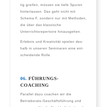
tig grei­fen, müs­sen sie tie­fe Spuren
hin­ter­las­sen. Das geht nicht mit
Schema F, son­dern nur mit Methoden,
die über das klas­si­sche
Unterrichtsrepertoire hinausgehen.
Erlebnis und Kreativität spie­len des­
halb in unse­ren Seminaren eine ent­
schei­den­de Rolle.
06.
FÜHRUNGS-
COACHING
Parallel dazu coa­chen wir die
Betriebsrats-Geschäftsführung und