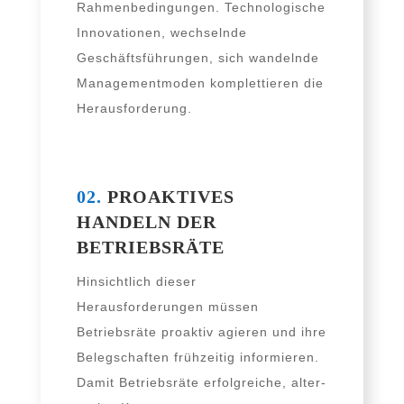
Rahmenbedingungen. Technologische
Innovationen, wech­seln­de
Geschäftsführungen, sich wan­deln­de
Managementmoden kom­plet­tie­ren die
Herausforderung.
02.
PROAKTIVES
HANDELN DER
BETRIEBSRÄTE
Hinsichtlich die­ser
Herausforderungen müs­sen
Betriebsräte pro­ak­tiv agie­ren und ihre
Belegschaften früh­zei­tig infor­mie­ren.
Damit Betriebsräte erfolg­rei­che, alter­