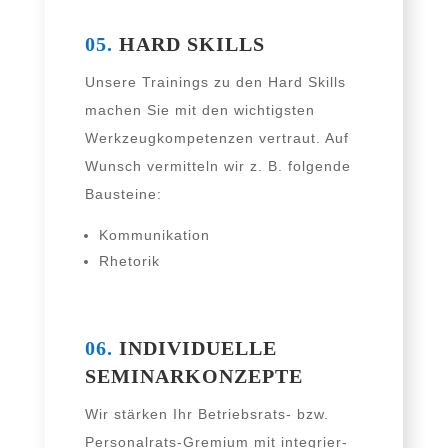
05.
HARD SKILLS
Unsere Trainings zu den Hard Skills
machen Sie mit den wich­tigs­ten
Werkzeugkompetenzen ver­traut. Auf
Wunsch ver­mit­teln wir z. B. fol­gen­de
Bausteine:
Kommunikation
Rhetorik
Präsentationstechniken
06.
INDIVIDUELLE
SEMINARKONZEPTE
Wir stär­ken Ihr Betriebsrats- bzw.
Personalrats-Gremium mit inte­grier­