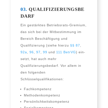
03.
QUALIFIZIERUNGSBE
DARF
Ein gestärk­tes Betriebsrats-Gremium,
das sich bei der Mitbestimmung im
Bereich Beschäftigung und
Qualifizierung (sie­he hier­zu
§§ 87
,
92a
,
96
,
97
,
99
und
111 BetrVG
) ein­
setzt, hat auch mehr
Qualifizierungsbedarf. Vor allem in
den fol­gen­den
Schlüsselqualifikationen:
Fachkompetenz
Methodenkompetenz
Persönlichkeitskompetenz
Sozialkompetenz