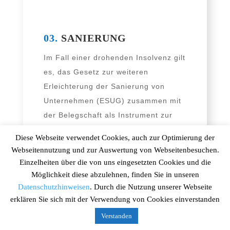
03.
SANIERUNG
Im Fall einer dro­hen­den Insolvenz gilt
es, das Gesetz zur wei­te­ren
Erleichterung der Sanierung von
Unternehmen (ESUG) zusam­men mit
der Belegschaft als Instrument zur
Rettung von Arbeitsplätzen
Diese Webseite verwendet Cookies, auch zur Optimierung der
einzusetzen.
Webseitennutzung und zur Auswertung von Webseitenbesuchen.
Einzelheiten über die von uns eingesetzten Cookies und die
Strategiebildung und
Möglichkeit diese abzulehnen, finden Sie in unseren
Qualifizierung.
Datenschutzhinweisen
. Durch die Nutzung unserer Webseite
erklären Sie sich mit der Verwendung von Cookies einverstanden
Hierzu benö­ti­gen Betriebsräte pass­
ge­naue Strategien, Qualifizierungen
Verstanden
und Weiterbildung, die wir mit Ihnen