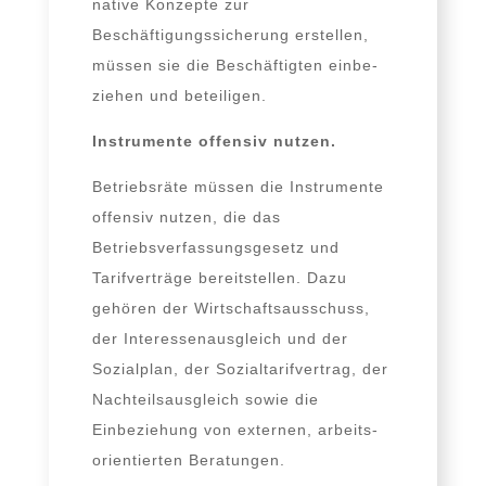
na­ti­ve Konzepte zur
Beschäftigungssicherung erstel­len,
müs­sen sie die Beschäftigten ein­be­
zie­hen und beteiligen.
Instrumente offen­siv nutzen.
Betriebsräte müs­sen die Instrumente
offen­siv nut­zen, die das
Betriebsverfassungsgesetz und
Tarifverträge bereit­stel­len. Dazu
gehö­ren der Wirtschaftsausschuss,
der Interessenausgleich und der
Sozialplan, der Sozialtarifvertrag, der
Nachteilsausgleich sowie die
Einbeziehung von exter­nen, arbeits­
ori­en­tier­ten Beratungen.